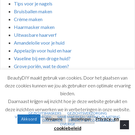
Tips voor je nagels
Bruisballen maken
Crème maken
Haarmasker maken
Uitwasbare haarverf
Amandelolie voor je huid
Appelazijn voor huid en haar
Vaseline bij een droge huid?
Grove poriën, wat te doen?
BeautyDIY maakt gebruik van cookies. Door het plaatsen van
deze cookies kunnen we jou als gebruiker een optimale ervaring
bieden.
Daarnaast krijgen wij inzicht hoe je deze website gebruikt en
COPYRIGHT © 2026 | BEAUTYDIY.NL
deze inzichten verwerken we in verbeteringen in onze website.
GEZICHTSMASKERS
GEZICHTSVERZORGING
VOETEN VERZORGEN
SAMENWERKEN / ARTIKEL PLAATSING
Privacy- en
Akkoord
Weigeren
Instellingen
CONTACT
DISCLAIMER
PRIVACY- EN COOKIEBELEID
OVERIGE
cookiebeleid