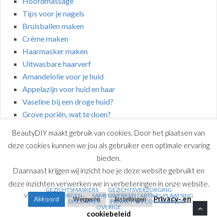
Hoofdmassage
Tips voor je nagels
Bruisballen maken
Crème maken
Haarmasker maken
Uitwasbare haarverf
Amandelolie voor je huid
Appelazijn voor huid en haar
Vaseline bij een droge huid?
Grove poriën, wat te doen?
BeautyDIY maakt gebruik van cookies. Door het plaatsen van
deze cookies kunnen we jou als gebruiker een optimale ervaring
bieden.
Daarnaast krijgen wij inzicht hoe je deze website gebruikt en
COPYRIGHT © 2026 | BEAUTYDIY.NL
deze inzichten verwerken we in verbeteringen in onze website.
GEZICHTSMASKERS
GEZICHTSVERZORGING
VOETEN VERZORGEN
SAMENWERKEN / ARTIKEL PLAATSING
Privacy- en
Akkoord
Weigeren
Instellingen
CONTACT
DISCLAIMER
PRIVACY- EN COOKIEBELEID
OVERIGE
cookiebeleid