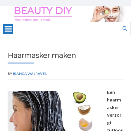
Beauty
DIY
Search
for:
Haarmasker maken
BY
BIANCA WALRAVEN
Een
haarm
asker
verzor
gt
futloos