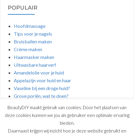
POPULAIR
Hoofdmassage
Tips voor je nagels
Bruisballen maken
Crème maken
Haarmasker maken
Uitwasbare haarverf
Amandelolie voor je huid
Appelazijn voor huid en haar
Vaseline bij een droge huid?
Grove poriën, wat te doen?
BeautyDIY maakt gebruik van cookies. Door het plaatsen van
deze cookies kunnen we jou als gebruiker een optimale ervaring
bieden.
Daarnaast krijgen wij inzicht hoe je deze website gebruikt en
COPYRIGHT © 2026 | BEAUTYDIY.NL