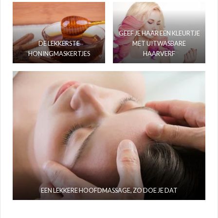
GEEF JE HAAR EEN KLEURTJE
DE LEKKERSTE
MET UITWASBARE
HONINGMASKERTJES
HAARVERF
EEN LEKKERE HOOFDMASSAGE, ZO DOE JE DAT