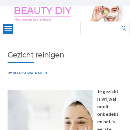
Beauty
DIY
Search
for:
Gezicht reinigen
BY
BIANCA WALRAVEN
Je gezicht
is vrijwel
nooit
onbedekt
en het is
eerste